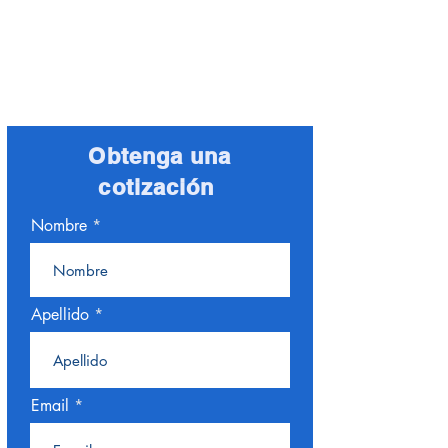
+1 786-348-3521
icyglobalairofficial@gmail.com
Coral Spring, FL
Obtenga una
cotización
Nombre
Apellido
Email