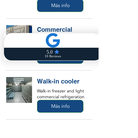
Más info
Commercial
Refrigeration
Certified HVAC Contractor
Más info
Walk-in cooler
Walk-in freezer and light
commercial refrigeration
Más info
Contáctenos ahora